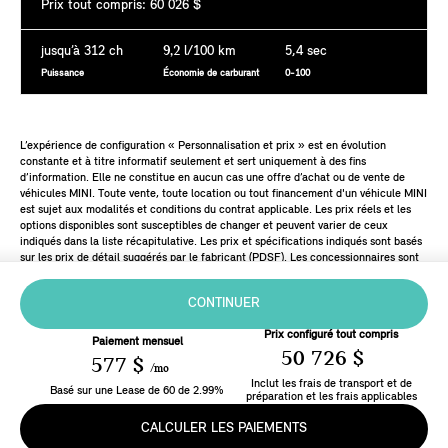
Prix tout compris: 60 026 $
jusqu’à 312 ch
9,2
l/100 km
5,4 sec
Puissance
Économie de carburant
0-100
L’expérience de configuration « Personnalisation et prix » est en évolution
constante et à titre informatif seulement et sert uniquement à des fins
d’information. Elle ne constitue en aucun cas une offre d’achat ou de vente de
véhicules MINI. Toute vente, toute location ou tout financement d'un véhicule MINI
est sujet aux modalités et conditions du contrat applicable. Les prix réels et les
options disponibles sont susceptibles de changer et peuvent varier de ceux
indiqués dans la liste récapitulative. Les prix et spécifications indiqués sont basés
sur les prix de détail suggérés par le fabricant (PDSF). Les concessionnaires sont
libres de fixer leurs propres prix.
CONTINUER
Prix configuré tout compris
Paiement mensuel
50 726 $
577 $
/mo
Inclut les frais de transport et de
Basé sur une
Lease
de
60
de
2.99
%
préparation et les frais applicables
CALCULER LES PAIEMENTS