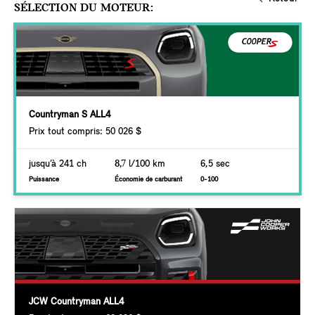
SÉLECTION DU MOTEUR:
Countryman S ALL4
Prix tout compris: 50 026 $
jusqu’à 241 ch
8,7
l/100 km
6,5 sec
Puissance
Économie de carburant
0-100
JCW Countryman ALL4