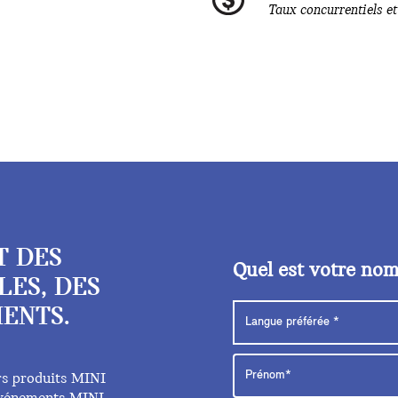
Taux concurrentiels e
T DES
Quel est votre no
LES, DES
ENTS.
rs produits MINI