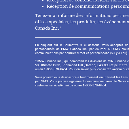
Réception de contenu exclusif sur les
Réception de communications personna
Tenez-moi informé des informations pertinent
offres spéciales, les produits, les événemen
Canada Inc.*
En cliquant sur « Soumettre » ci-dessous, vous acceptez de
personnalisés de BMW Canada Inc. par courriel ou SMS. Vous
communications par courrier direct et par téléphone (s'il y a lieu).
*BMW Canada Inc., qui comprend les divisions de MINI Canada 
50 Ultimate Drive, Richmond Hill (Ontario) L4S 0C8 et peut êtr
ou au 1-866-378-6464. Pour en savoir plus, consultez www.mini.ca 
Vous pouvez vous désinscrire à tout moment en utilisant les liens
par SMS. Vous pouvez également communiquer avec le Service à
customer.service@mini.ca ou au 1-866-378-6464.