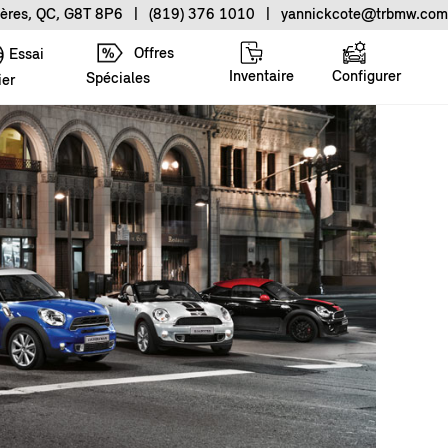
ières, QC, G8T 8P6
|
(819) 376 1010
|
yannickcote@trbmw.com
Offres
Essai
Inventaire
Configurer
Spéciales
ier