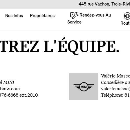
445 rue Vachon, Trois-Riv
Rendez-vous Au
Nos Infos
Propriétaires
Service
Rout
REZ L'ÉQUIPE.
Valérie Mass
al MINI
Conseillère a
rbmw.com
valeriemass
376-6668 ext.2010
Téléphone: 8