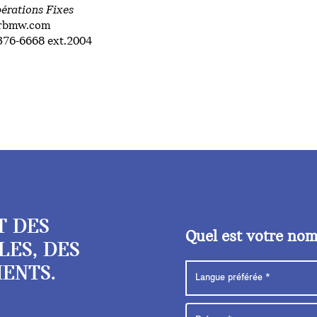
pérations Fixes
trbmw.com
376-6668 ext.2004
T DES
Quel est votre no
LES, DES
ENTS.