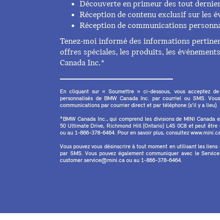
Découverte en primeur des tout dernie
Réception de contenu exclusif sur les
Réception de communications personna
Tenez-moi informé des informations pertinent
offres spéciales, les produits, les événemen
Canada Inc.*
En cliquant sur « Soumettre » ci-dessous, vous acceptez de
personnalisés de BMW Canada Inc. par courriel ou SMS. Vous
communications par courrier direct et par téléphone (s'il y a lieu).
*BMW Canada Inc., qui comprend les divisions de MINI Canada 
50 Ultimate Drive, Richmond Hill (Ontario) L4S 0C8 et peut êtr
ou au 1-866-378-6464. Pour en savoir plus, consultez www.mini.ca 
Vous pouvez vous désinscrire à tout moment en utilisant les liens
par SMS. Vous pouvez également communiquer avec le Service à
customer.service@mini.ca ou au 1-866-378-6464.