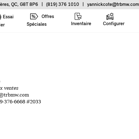
ières, QC, G8T 8P6
|
(819) 376 1010
|
yannickcote@trbmw.com
Offres
Essai
Inventaire
Configurer
Spéciales
ier
e
ux ventes
e@trbmw.com
19-376-6668 #2033